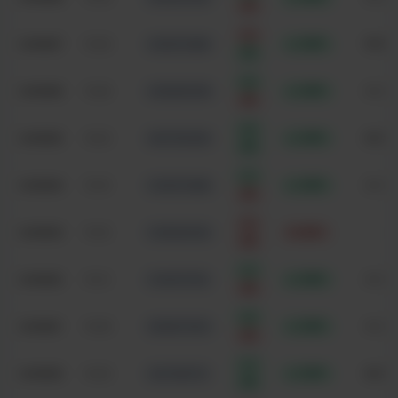
单
大
3466987
15:30
2+5+1=08
命中
单双
双
大
3466986
15:26
2+8+8=18
命中
大小
单
大
3466985
15:23
6+7+5=18
命中
组合
双
小
3466984
15:19
1+0+7=08
命中
大小
单
大
3466983
15:16
1+9+0=10
未中
-
单
小
3466982
15:12
1+4+7=12
命中
大小
单
大
3466981
15:09
6+8+7=21
命中
大小
双
小
3466980
15:05
2+1+8=11
命中
组合
单