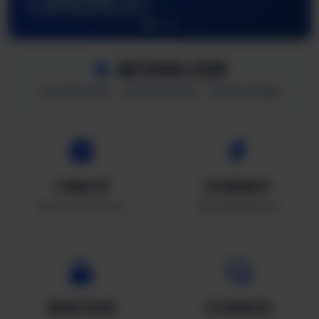
查看数据看板
我们的核心优势
专业的技术团队 · 先进的分析算法 · 可靠的实时数据
AI智能分析
实时数据同步
深度学习算法持续优化
毫秒级数据更新延迟
数据安全加密
专业客服支持