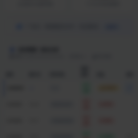
企业级SSL加密传输
7×24小时在线服务
广告位 · 数据服务合作 · 欢迎垂询
招商中
实时预测 · 组合分析
更新于 2026-08-08 15:42:54
算法 v1
黑马预测
预测
期号
倒计时
开奖号码
结果
状态
操作
小
--
3466991
--
预测中
单
大
3466990
15:40
8+2+1=11
未中
-
双
大
3466989
15:37
3+5+4=12
未中
-
单
小
3466988
15:33
3+2+7=12
命中
大小