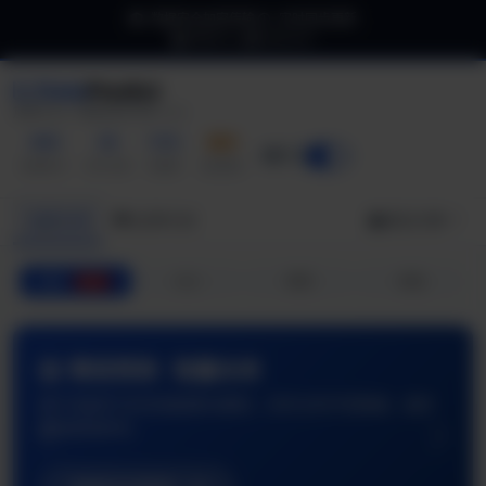
数据安全加密传输
实时同步更新
帮助中心
商务合作
Data
Predict
加拿大28 · 智能预测引擎 v3.0
400
29
7.3%
组合
开启
数据样本
命中次数
准确率
当前模式
加拿大28
台湾PC28
算法引擎
组合
大小
单双
杀组
热门
大数据驱动决策
析开奖数据，提供
累积海量历史数据，通过机器学习持续优化
准确率。