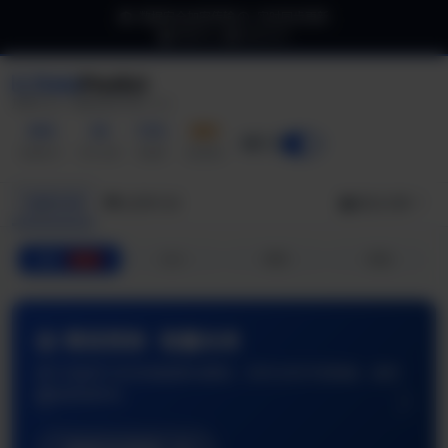
数据安全加密传输
实时同步更新
帮助中心
商务合作
Data
Predict
加拿大28 · 智能预测引擎 v3.0
400
29
7.3%
组合
开启
数据样本
命中次数
准确率
当前模式
加拿大28
台湾PC28
算法引擎
组合
大小
单双
杀组
热门
大数据驱动决策
，提供
累积海量历史数据，通过机器学习持续优化算法，提升预
准确率。