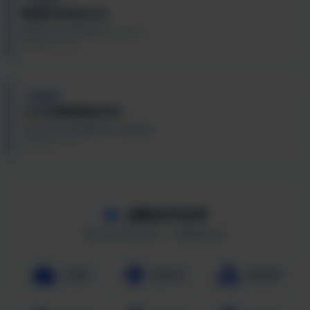
数据源升级完成公告
数据同步延迟降低至50ms以内
2026-07-16
行业资讯
2026年度数据报告发布
全面回顾年度数据趋势与预测表现
2026-07-14
战略合作伙伴
携手业界领先机构，共建数据生态
云数据
智算科技
数联网络