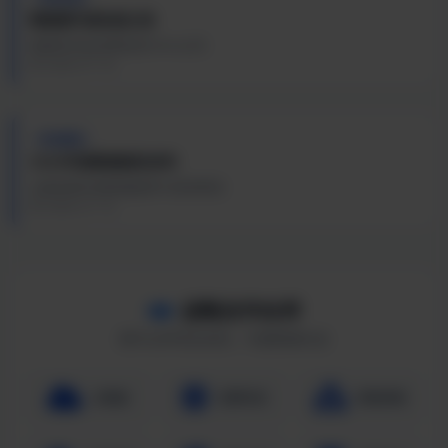
数据源升级完成公告
数据同步延迟降低至50ms以内
2026-07-16
行业资讯
2026年度数据报告发布
全面回顾年度数据趋势与预测表现
2026-07-14
战略合作伙伴
携手业界领先机构，共建数据生态
云数据
智算科技
数联网络