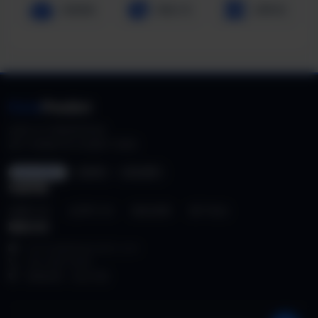
深蓝智能
数据工场
云擎科技
Data
Predict
加拿大28 智能预测系统
基于大数据分析与机器学习模型
ISO 27001
GDPR
SSL加密
快速导航
加拿大28
台湾PC28
隐私政策
用户协议
联系方式
service@datapredict.com
400-888-9999
数据加密 · 安全可靠