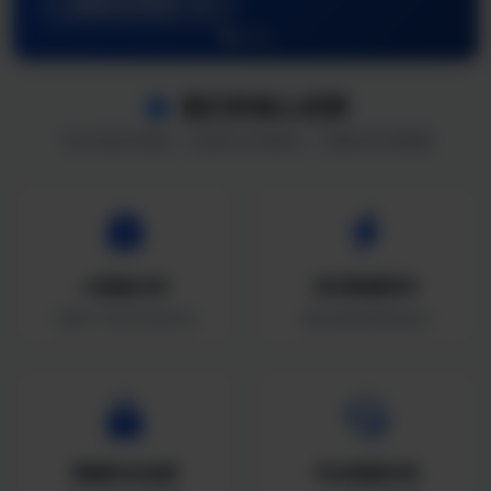
查看数据看板
我们的核心优势
专业的技术团队 · 先进的分析算法 · 可靠的实时数据
AI智能分析
实时数据同步
深度学习算法持续优化
毫秒级数据更新延迟
数据安全加密
专业客服支持