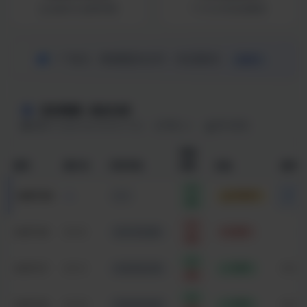
企业级SSL加密传输
7×24小时在线服务
广告位 · 数据服务合作 · 欢迎垂询
招商中
实时预测 · 组合分析
更新于 2026-08-09 00:17:05
算法 v1
黑马预测
预测
期号
倒计时
开奖号码
结果
状态
操作
大
--
3467129
--
预测中
单
大
3467128
00:16
5+1+2=08
未中
-
单
大
3467127
00:13
4+6+6=16
命中
大小
单
大
3467126
00:09
8+8+9=25
命中
大小