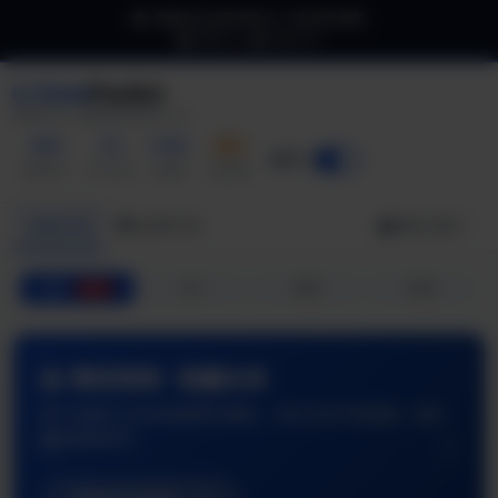
数据安全加密传输
实时同步更新
帮助中心
商务合作
Data
Predict
加拿大28 · 智能预测引擎 v3.0
400
23
5.8%
组合
开启
数据样本
命中次数
准确率
当前模式
加拿大28
台湾PC28
算法引擎
组合
大小
单双
杀组
热门
来
大数据驱动决策
，实时分析开奖数据，提供
累积海量历史数据，通过机器学习
准确率。