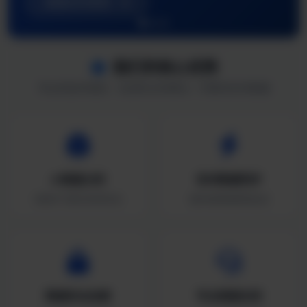
查看数据看板
我们的核心优势
专业的技术团队 · 先进的分析算法 · 可靠的实时数据
AI智能分析
实时数据同步
深度学习算法持续优化
毫秒级数据更新延迟
数据安全加密
专业客服支持