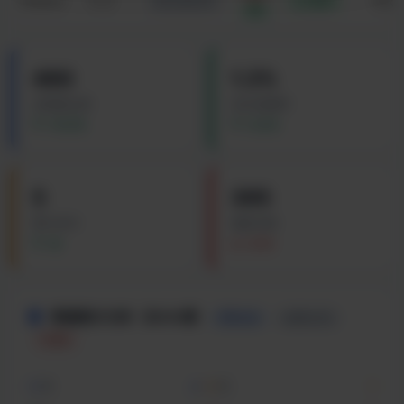
3466202
16:36
4+7+6=17
命中
单双
单
480
1.3%
总数据记录
综合准确率
+12.5%
+3.2%
5
395
累计命中
偏差次数
+8
-2.1%
数据统计分析 · 近400期
号码 05
出现 5 次
1.3%
单
4
双
1