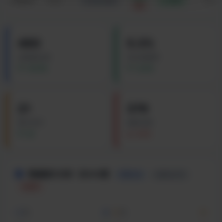
3466201
16:33
1+5+2=08
命中
大小
单
480
5.3%
总数据记录
综合准确率
+12.5%
+3.2%
21
379
累计命中
偏差次数
+8
-2.1%
数据统计分析 · 近400期
号码 10
出现 21 次
5.3%
单
10
双
11