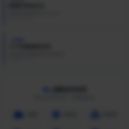
数据源升级完成公告
数据同步延迟降低至50ms以内
2026-07-16
行业资讯
2026年度数据报告发布
全面回顾年度数据趋势与预测表现
2026-07-14
战略合作伙伴
携手业界领先机构，共建数据生态
云数据
智算科技
数联网络