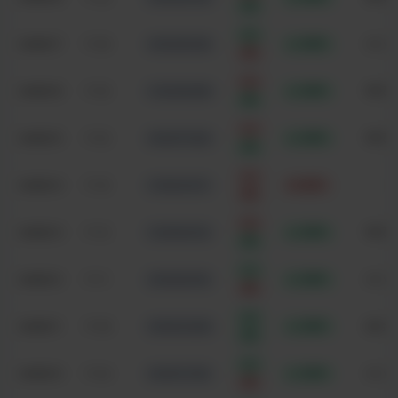
双
大
3466217
17:29
5+4+9=18
命中
大小
单
大
3466216
17:25
1+0+8=09
命中
单双
单
小
3466215
17:22
6+9+7=22
命中
单双
双
小
3466214
17:18
7+8+2=17
未中
-
双
大
3466213
17:15
1+6+6=13
命中
单双
单
小
3466212
17:11
0+5+5=10
命中
大小
单
大
3466211
17:08
9+9+2=20
命中
组合
双
大
3466210
17:04
6+9+1=16
命中
大小
单