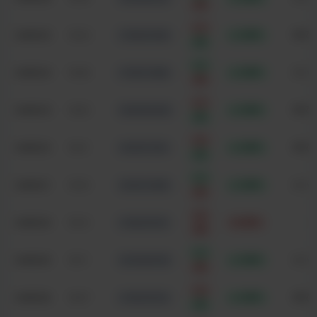
单
小
3466235
18:32
7+8+3=18
命中
单双
双
小
3466234
18:28
7+0+1=08
命中
大小
单
小
3466233
18:25
6+8+9=23
命中
单双
单
大
3466232
18:21
4+5+1=10
命中
单双
双
小
3466231
18:18
5+3+1=09
命中
大小
双
大
3466230
18:14
1+8+3=12
未中
-
单
小
3466229
18:11
0+4+6=10
命中
大小
单
大
3466228
18:07
1+9+3=13
命中
单双
单