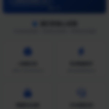
查看数据看板
我们的核心优势
专业的技术团队 · 先进的分析算法 · 可靠的实时数据
AI智能分析
实时数据同步
深度学习算法持续优化
毫秒级数据更新延迟
数据安全加密
专业客服支持