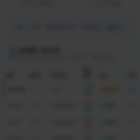
企业级SSL加密传输
7×24小时在线服务
广告位 · 数据服务合作 · 欢迎垂询
招商中
实时预测 · 组合分析
更新于 2026-08-06 18:45:09
算法 v1
黑马预测
预测
期号
倒计时
开奖号码
结果
状态
操作
大
--
3466239
--
预测中
双
小
3466238
18:42
2+6+8=16
命中
单双
双
大
3466237
18:39
3+9+8=20
命中
大小
单
小
3466236
18:35
4+2+6=12
命中
大小