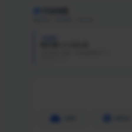
行业动态
最新资讯 · 技术更新 · 平台公告
技术更新
算法引擎 v3.0 正式上线
全新深度学习模型，预测准确率提升12%
2026-07-18
云数据
智算科技