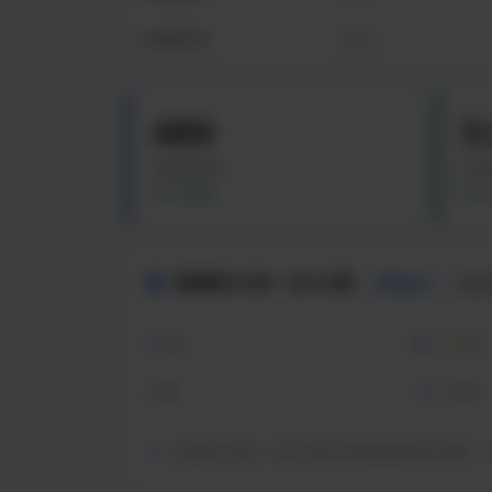
3466006
05:10
480
5
总数据记录
综合
+12.5%
+
数据统计分析 · 近400期
号码 08
出现 
单
10
双
大单
4
大双
后续开出号码：
12 13 14 11 14 22 06 15 17 06