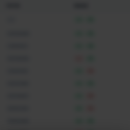
开奖号码
预测结果
--
小
单
0+3+5=08
小
双
1+8+2=11
小
单
9+7+8=24
小
双
7+4+1=12
小
单
0+7+1=08
小
双
2+1+4=07
小
双
9+9+1=19
大
双
9+9+2=20
大
双