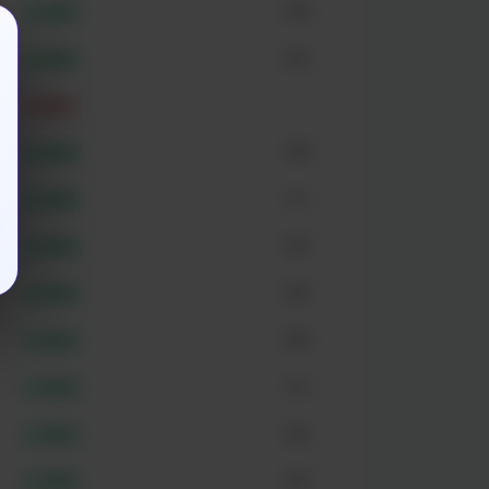
单双
命中
组合
命中
-
未中
单双
命中
大小
命中
组合
命中
组合
命中
单双
命中
大小
命中
组合
命中
组合
命中