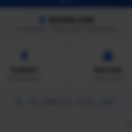
我们的核心优势
专业的技术团队 · 先进的分析算法 · 可靠的实时数据
实时数据同步
数据安全加密
毫秒级数据更新延迟
企业级SSL加密传输
广告位 · 数据服务合作 · 欢迎垂询
招商中