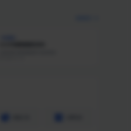
查看更多
行业资讯
2026年度数据报告发布
全面回顾年度数据趋势与预测表现
2026-07-14
数据工场
云擎科技