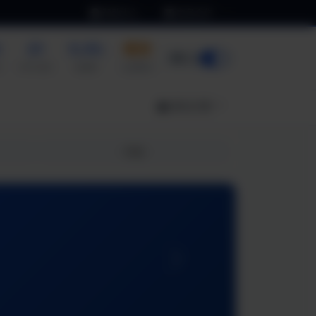
帮助中心
|
商务合作
|
21
5.3%
组合
开启
本
命中次数
准确率
当前模式
算法引擎
杀组